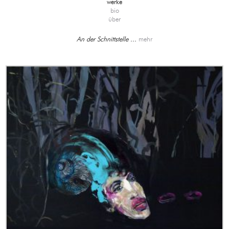
werke
bio
über
An der Schnittstelle ...
mehr