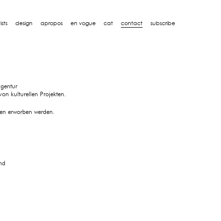
ists
design
apropos
en vogue
cat
contact
subscribe
agentur
von kulturellen Projekten.
nen erworben werden.
nd