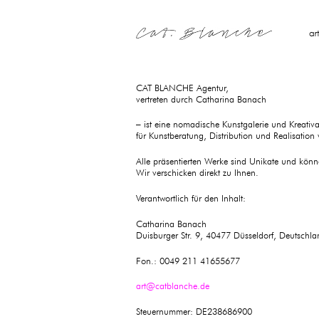
Skip
to
content
art
CAT BLANCHE Agentur,
vertreten durch Catharina Banach
– ist eine nomadische Kunstgalerie und Kreativ
für Kunstberatung, Distribution und Realisation 
Alle präsentierten Werke sind Unikate und kön
Wir verschicken direkt zu Ihnen.
Verantwortlich für den Inhalt:
Catharina Banach
Duisburger Str. 9, 40477 Düsseldorf, Deutschla
Fon.: 0049 211 41655677
art@catblanche.de
Steuernummer: DE238686900