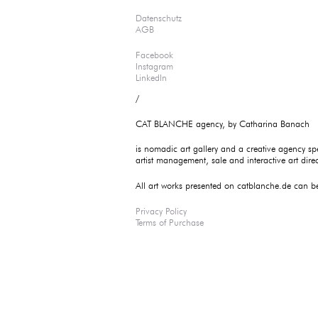
Datenschutz
AGB
Facebook
Instagram
LinkedIn
/
CAT BLANCHE agency, by Catharina Banach
is nomadic art gallery and a creative agency spec
artist management, sale and interactive art direct
All art works presented on catblanche.de can be
Privacy Policy
Terms of Purchase