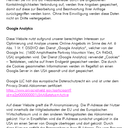
Kontaktmöglichkeiten Verbindung auf, werden Ihre Angaben gespeichert,
damit auf diese zur Bearbeitung und Beantwortung Ihrer Anfrage
zurückgegriffen werden kann. Ohne Ihre Einwilligung werden diese Daten
nicht an Dritte weitergegeben.
Google Analytics
Diese Website nutzt aufgrund unserer berechtigten Interessen zur
Optimierung und Analyse unseres Online-Angebots im Sinne des Art. 6
Abs. 1 lit. f. DSGVO den Dienst „Google Analytics“, welcher von der
Google Inc. (1600 Amphitheatre Parkway Mountain View, CA 94043,
USA) angeboten wird. Der Dienst (Google Analytics) verwendet „Cookies“
– Textdateien, welche auf Ihrem Endgerät gespeichert werden. Die durch
die Cookies gesammelten Informationen werden im Regelfall an einen
Google-Server in den USA gesandt und dort gespeichert.
Google LLC hält das europäische Datenschutzrecht ein und ist unter dem
Privacy-Shield-Abkommen zertifiziert:
https://www.privacyshield.gov/participant?
id=a2zt000000001L5AAI&status=Active
Auf dieser Website greift die IP-Anonymisierung. Die IP-Adresse der Nutzer
wird innerhalb der Mitgliedsstaaten der EU und des Europäischen
Wirtschaftsraum und in den anderen Vertragsstaaten des Abkommens
gekürzt. Nur in Einzelfällen wird die IP-Adresse zunächst ungekürzt in die
USA an einen Server von Google übertragen und dort gekürzt. Durch
diese Kürzung entfällt der Personenbezug Ihrer IP-Adresse. Die vom Browser